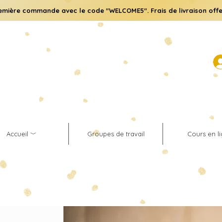
emière commande avec le code "WELCOME5". Frais de livraison offe
Accueil ﹀
Groupes de travail
Cours en l