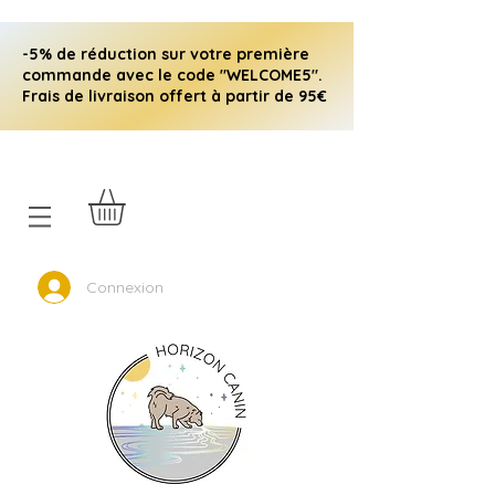
-5% de réduction sur votre première
commande avec le code "WELCOME5".
Frais de livraison offert à partir de 95€
Connexion