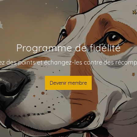
Programme de fidélité
z des points et échangez-les contre des récom
Devenir membre