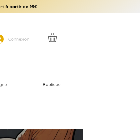
rt à partir de 95€
Connexion
igne
Boutique