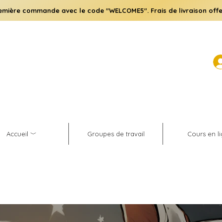
emière commande avec le code "WELCOME5". Frais de livraison offe
Accueil ﹀
Groupes de travail
Cours en l