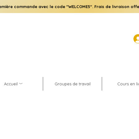
emière commande avec le code "WELCOME5". Frais de livraison offe
Accueil ﹀
Groupes de travail
Cours en l