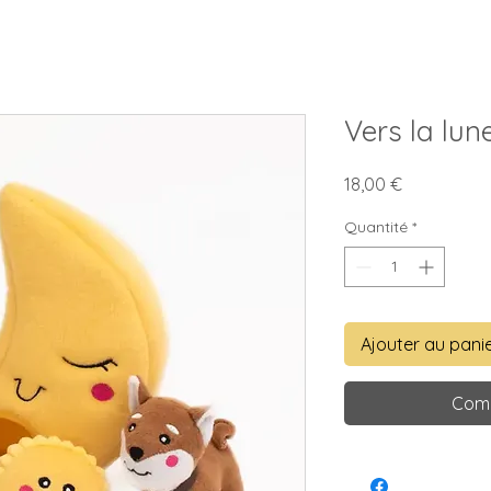
Vers la lu
Prix
18,00 €
Quantité
*
Ajouter au pani
Comm