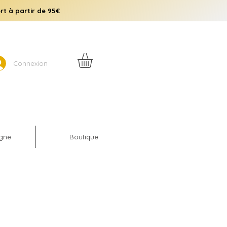
rt à partir de 95€
Connexion
igne
Boutique