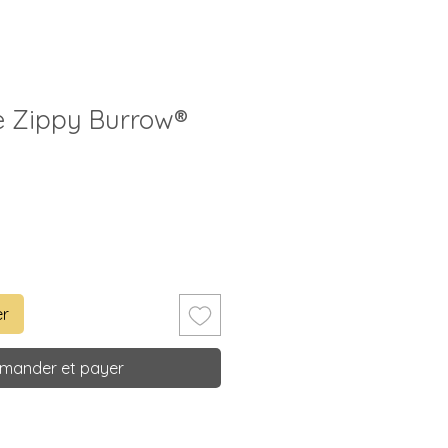
ne Zippy Burrow®
er
ander et payer