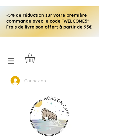
-5% de réduction sur votre première
commande avec le code "WELCOME5".
Frais de livraison offert à partir de 95€
Connexion