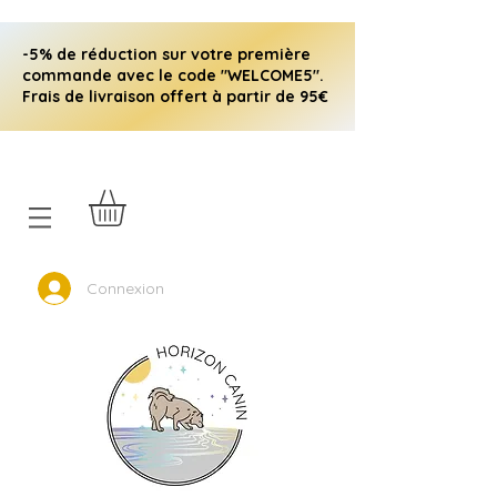
-5% de réduction sur votre première
commande avec le code "WELCOME5".
Frais de livraison offert à partir de 95€
Connexion