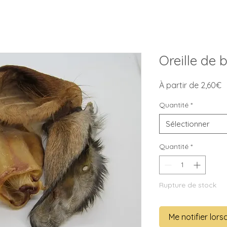
Oreille de 
P
À partir de
2,60€
p
Quantité
*
Sélectionner
Quantité
*
Rupture de stock
Me notifier lors