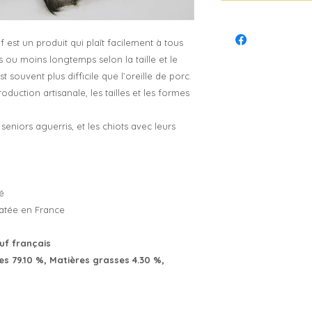
uf est un produit qui plaît facilement à tous
s ou moins longtemps selon la taille et le
t souvent plus difficile que l’oreille de porc.
oduction artisanale, les tailles et les formes
 seniors aguerris, et les chiots avec leurs
é
ratée en France
uf français
es 79.10 %, Matières grasses 4.30 %,