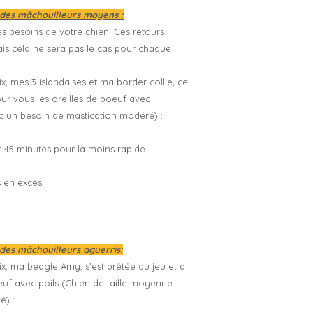
 des mâchouilleurs moyens :
s besoins de votre chien. Ces retours
ais cela ne sera pas le cas pour chaque
x, mes 3 islandaises et ma border collie, ce
our vous les oreilles de boeuf avec
c un besoin de mastication modéré) :
et 45 minutes pour la moins rapide
as en excès
des mâchouilleurs aguerris:
ix, ma beagle Amy, s'est prêtée au jeu et a
oeuf avec poils (Chien de taille moyenne
é) :