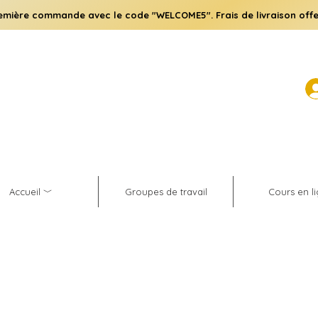
emière commande avec le code "WELCOME5". Frais de livraison offe
Accueil ﹀
Groupes de travail
Cours en l