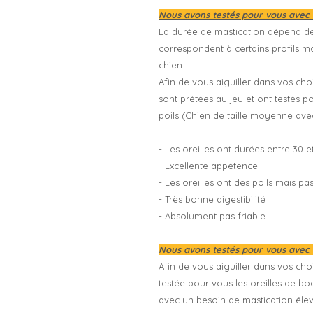
Nous avons testés pour vous avec
La durée de mastication dépend de
correspondent à certains profils m
chien.
Afin de vous aiguiller dans vos choi
sont prétées au jeu et ont testés p
poils (Chien de taille moyenne ave
- Les oreilles ont durées entre 30 
- Excellente appétence
- Les oreilles ont des poils mais p
- Très bonne digestibilité
- Absolument pas friable
Nous avons testés pour vous avec 
Afin de vous aiguiller dans vos cho
testée pour vous les oreilles de b
avec un besoin de mastication élev