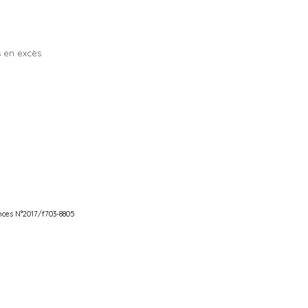
as en excès
ances N°2017/f703-8805