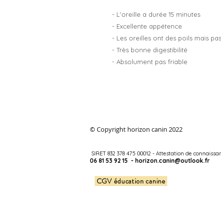
- L'oreille a durée 15 minutes
- Excellente appétence
- Les oreilles ont des poils mais p
- Très bonne digestibilité
- Absolument pas friable
© Copyright horizon canin 2022
SIRET 832 378 475 00012 - Attestation de connaiss
06 81 53 92 15 -
horizon.canin@outlook.fr
CGV éducation canine