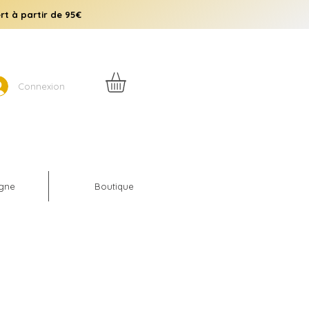
rt à partir de 95€
Connexion
igne
Boutique