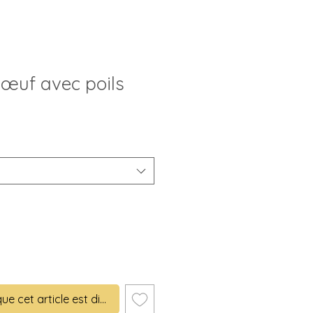
bœuf avec poils
rix
romotionnel
que cet article est disponible